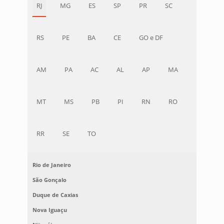
RJ
MG
ES
SP
PR
SC
RS
PE
BA
CE
GO e DF
AM
PA
AC
AL
AP
MA
MT
MS
PB
PI
RN
RO
RR
SE
TO
Rio de Janeiro
São Gonçalo
Duque de Caxias
Nova Iguaçu