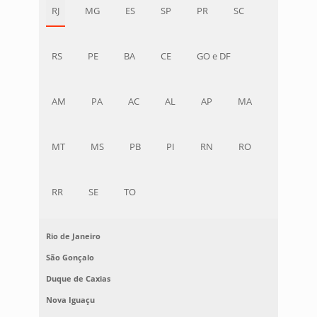
RJ
MG
ES
SP
PR
SC
RS
PE
BA
CE
GO e DF
AM
PA
AC
AL
AP
MA
MT
MS
PB
PI
RN
RO
RR
SE
TO
Rio de Janeiro
São Gonçalo
Duque de Caxias
Nova Iguaçu