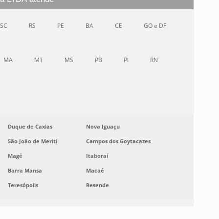
SC
RS
PE
BA
CE
GO e DF
MA
MT
MS
PB
PI
RN
Duque de Caxias
Nova Iguaçu
São João de Meriti
Campos dos Goytacazes
Magé
Itaboraí
Barra Mansa
Macaé
Teresópolis
Resende